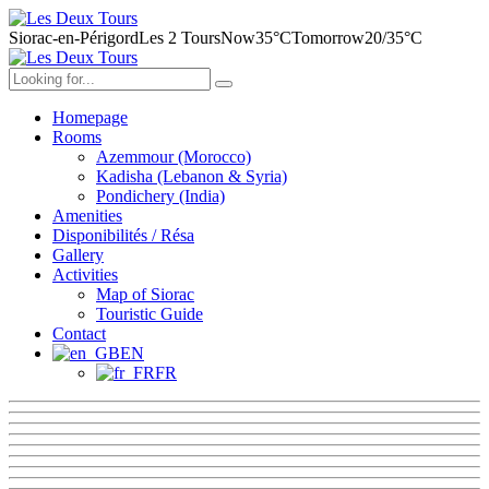
Siorac-en-Périgord
Les 2 Tours
Now
35°C
Tomorrow
20/35°C
Homepage
Rooms
Azemmour (Morocco)
Kadisha (Lebanon & Syria)
Pondichery (India)
Amenities
Disponibilités / Résa
Gallery
Activities
Map of Siorac
Touristic Guide
Contact
EN
FR