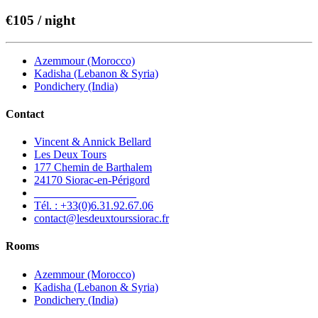
€105 / night
Azemmour (Morocco)
Kadisha (Lebanon & Syria)
Pondichery (India)
Contact
Vincent & Annick Bellard
Les Deux Tours
177 Chemin de Barthalem
24170 Siorac-en-Périgord
__________________
Tél. : +33(0)6.31.92.67.06
contact@lesdeuxtourssiorac.fr
Rooms
Azemmour (Morocco)
Kadisha (Lebanon & Syria)
Pondichery (India)